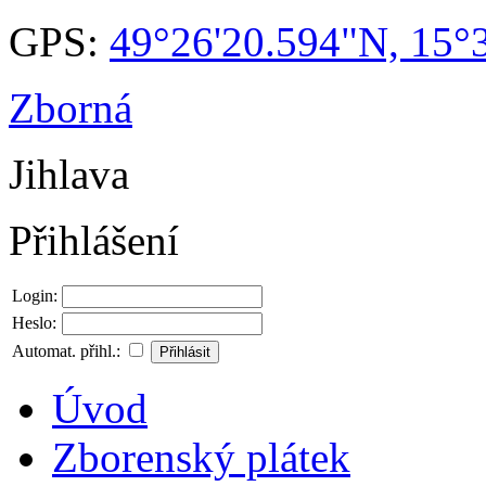
GPS:
49°26'20.594"N, 15°
Zborná
Jihlava
Přihlášení
Login:
Heslo:
Automat. přihl.:
Úvod
Zborenský plátek