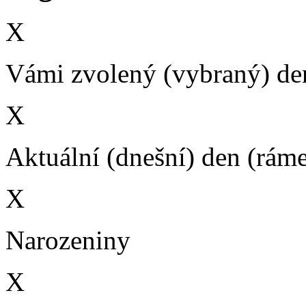
X
Vámi zvolený (vybraný) den
X
Aktuální (dnešní) den (rám
X
Narozeniny
X