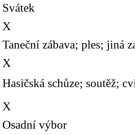
Svátek
X
Taneční zábava; ples; jiná 
X
Hasičská schůze; soutěž; cvič
X
Osadní výbor