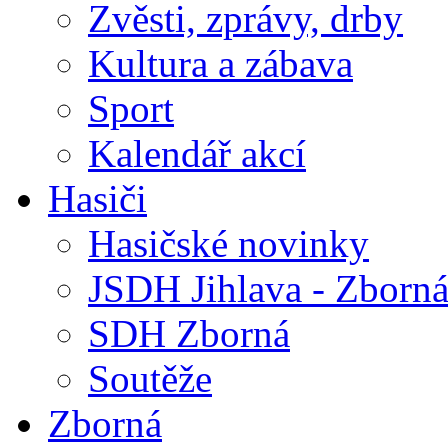
Zvěsti, zprávy, drby
Kultura a zábava
Sport
Kalendář akcí
Hasiči
Hasičské novinky
JSDH Jihlava - Zborn
SDH Zborná
Soutěže
Zborná