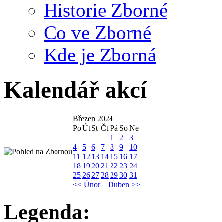
Historie Zborné
Co ve Zborné
Kde je Zborná
Kalendář akcí
Březen 2024
Po
Út
St
Čt
Pá
So
Ne
1
2
3
4
5
6
7
8
9
10
11
12
13
14
15
16
17
18
19
20
21
22
23
24
25
26
27
28
29
30
31
<< Únor
Duben >>
Legenda: