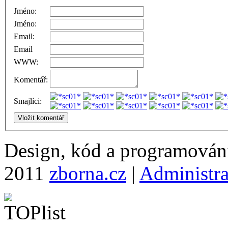
Jméno:
Jméno:
Email:
Email
WWW:
Komentář:
Smajlíci:
Design, kód a programová
2011
zborna.cz
|
Administr