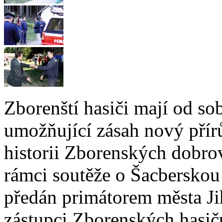
Zborenští hasiči mají od so
umožňující zásah nový přírů
historii Zborenských dobro
rámci soutěže o Šacberskou 
předán primátorem města J
zástupci Zborenských hasičů