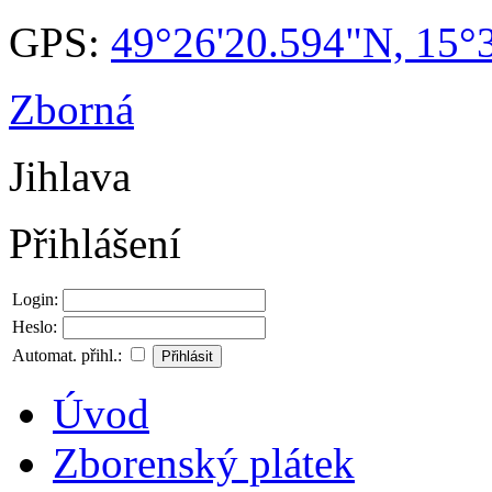
GPS:
49°26'20.594"N, 15°
Zborná
Jihlava
Přihlášení
Login:
Heslo:
Automat. přihl.:
Úvod
Zborenský plátek