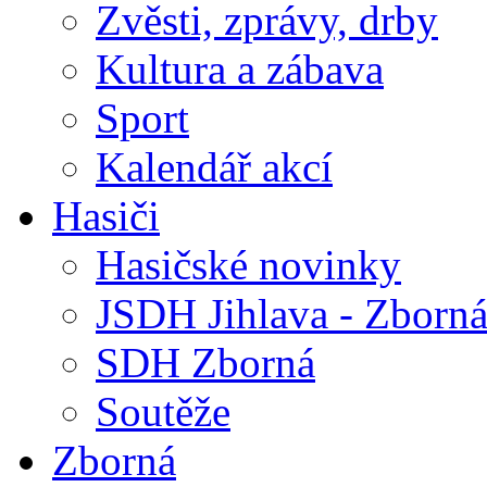
Zvěsti, zprávy, drby
Kultura a zábava
Sport
Kalendář akcí
Hasiči
Hasičské novinky
JSDH Jihlava - Zborn
SDH Zborná
Soutěže
Zborná