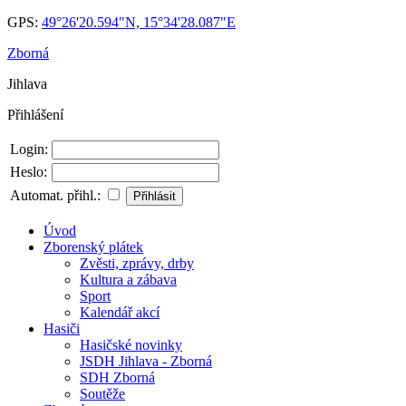
GPS:
49°26'20.594"N, 15°34'28.087"E
Zborná
Jihlava
Přihlášení
Login:
Heslo:
Automat. přihl.:
Úvod
Zborenský plátek
Zvěsti, zprávy, drby
Kultura a zábava
Sport
Kalendář akcí
Hasiči
Hasičské novinky
JSDH Jihlava - Zborná
SDH Zborná
Soutěže