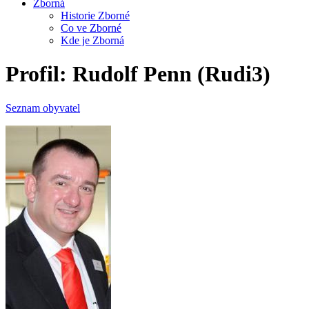
Zborná
Historie Zborné
Co ve Zborné
Kde je Zborná
Profil: Rudolf Penn (Rudi3)
Seznam obyvatel