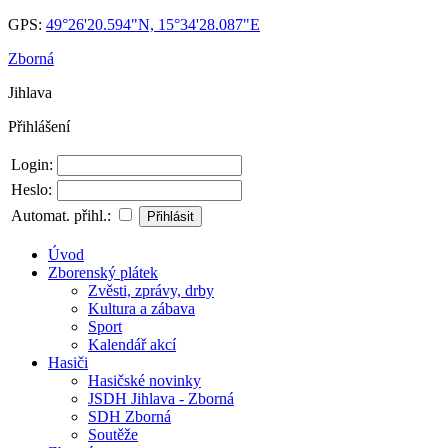
GPS:
49°26'20.594"N, 15°34'28.087"E
Zborná
Jihlava
Přihlášení
Login:
Heslo:
Automat. přihl.:
Úvod
Zborenský plátek
Zvěsti, zprávy, drby
Kultura a zábava
Sport
Kalendář akcí
Hasiči
Hasičské novinky
JSDH Jihlava - Zborná
SDH Zborná
Soutěže