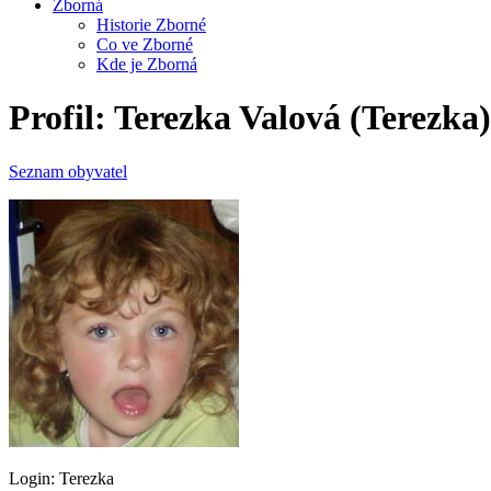
Zborná
Historie Zborné
Co ve Zborné
Kde je Zborná
Profil: Terezka Valová (Terezka)
Seznam obyvatel
Login:
Terezka