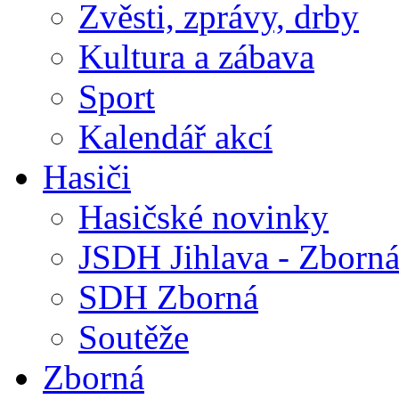
Zvěsti, zprávy, drby
Kultura a zábava
Sport
Kalendář akcí
Hasiči
Hasičské novinky
JSDH Jihlava - Zborn
SDH Zborná
Soutěže
Zborná