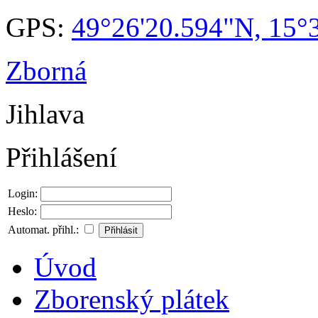
GPS:
49°26'20.594"N, 15°
Zborná
Jihlava
Přihlášení
Login:
Heslo:
Automat. přihl.:
Úvod
Zborenský plátek