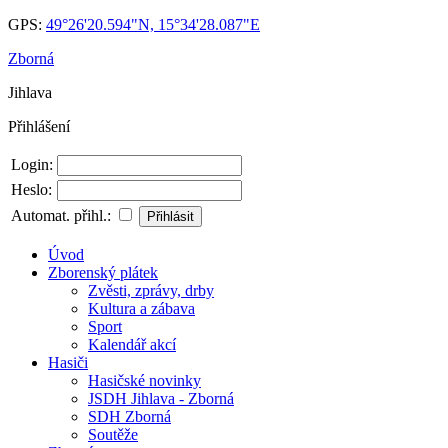
GPS:
49°26'20.594"N, 15°34'28.087"E
Zborná
Jihlava
Přihlášení
Login:
Heslo:
Automat. přihl.:
Úvod
Zborenský plátek
Zvěsti, zprávy, drby
Kultura a zábava
Sport
Kalendář akcí
Hasiči
Hasičské novinky
JSDH Jihlava - Zborná
SDH Zborná
Soutěže