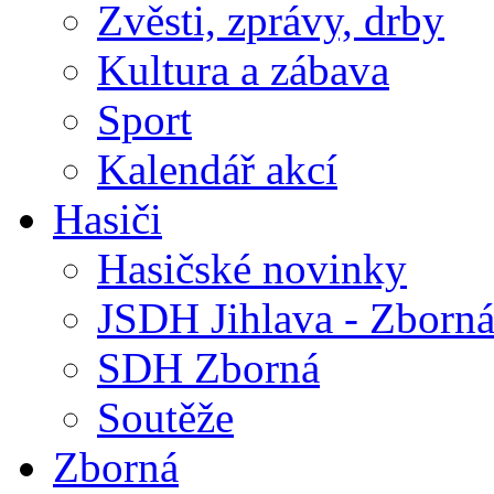
Zvěsti, zprávy, drby
Kultura a zábava
Sport
Kalendář akcí
Hasiči
Hasičské novinky
JSDH Jihlava - Zborn
SDH Zborná
Soutěže
Zborná