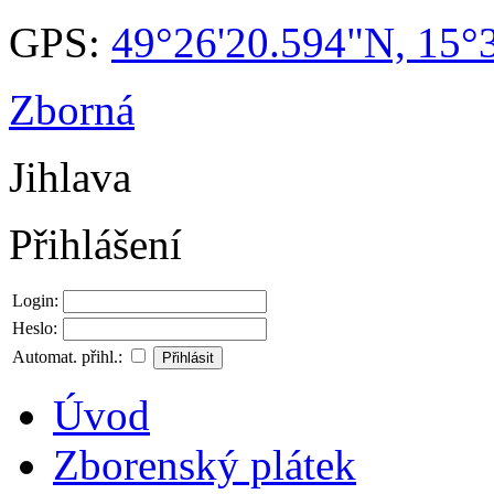
GPS:
49°26'20.594"N, 15°
Zborná
Jihlava
Přihlášení
Login:
Heslo:
Automat. přihl.:
Úvod
Zborenský plátek