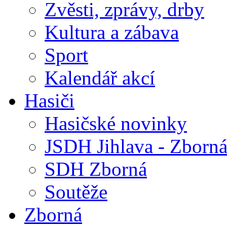
Zvěsti, zprávy, drby
Kultura a zábava
Sport
Kalendář akcí
Hasiči
Hasičské novinky
JSDH Jihlava - Zborn
SDH Zborná
Soutěže
Zborná