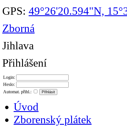
GPS:
49°26'20.594"N, 15°
Zborná
Jihlava
Přihlášení
Login:
Heslo:
Automat. přihl.:
Úvod
Zborenský plátek