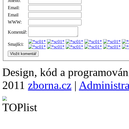
Jméno:
Email:
Email
WWW:
Komentář:
Smajlíci:
Design, kód a programová
2011
zborna.cz
|
Administr