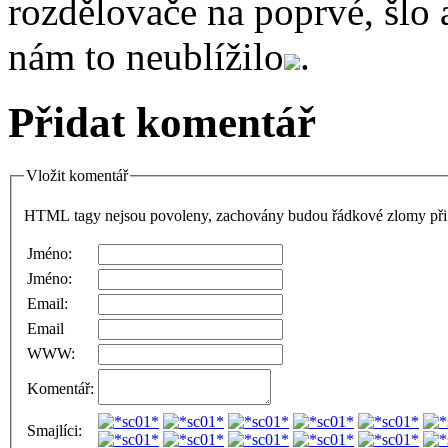
rozdělovače na poprvé, šlo 
nám to neublížilo
.
Přidat komentář
Vložit komentář
HTML tagy nejsou povoleny, zachovány budou řádkové zlomy při 
Jméno:
Jméno:
Email:
Email
WWW:
Komentář:
Smajlíci: