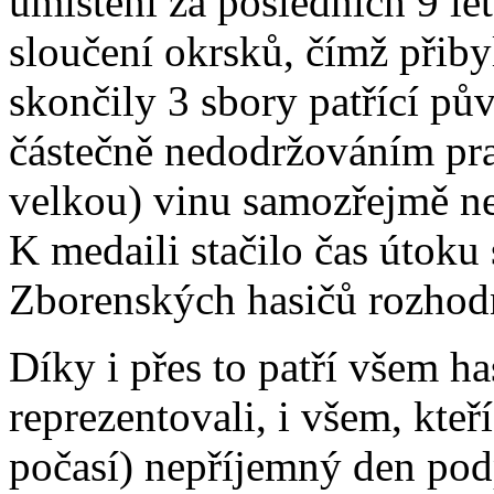
umístění za posledních 9 let
sloučení okrsků, čímž přib
skončily 3 sbory patřící p
částečně nedodržováním pra
velkou) vinu samozřejmě ne
K medaili stačilo čas útoku s
Zborenských hasičů rozhodn
Díky i přes to patří všem h
reprezentovali, i všem, kteří
počasí) nepříjemný den pod