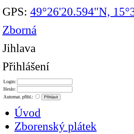
GPS:
49°26'20.594"N, 15°
Zborná
Jihlava
Přihlášení
Login:
Heslo:
Automat. přihl.:
Úvod
Zborenský plátek