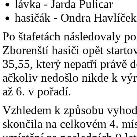
lávka - Jarda Pulicar
hasičák - Ondra Havlíče
Po štafetách následovaly po
Zborenští hasiči opět starto
35,55, který nepatří právě 
ačkoliv nedošlo nikde k vý
až 6. v pořadí.
Vzhledem k způsobu vyhodn
skončila na celkovém 4. mís