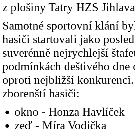
z plošiny Tatry HZS Jihlava
Samotné sportovní klání byl
hasiči startovali jako posle
suverénně nejrychlejší štaf
podmínkách deštivého dne o
oproti nejbližší konkurenci
zborenští hasiči:
okno - Honza Havlíček
zeď - Míra Vodička