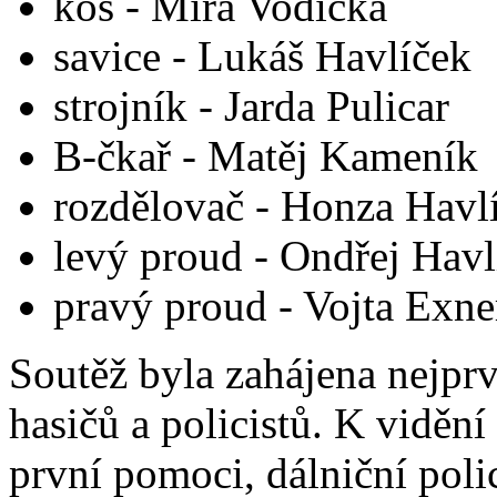
koš - Míra Vodička
savice - Lukáš Havlíček
strojník - Jarda Pulicar
B-čkař - Matěj Kameník
rozdělovač - Honza Havl
levý proud - Ondřej Havl
pravý proud - Vojta Exne
Soutěž byla zahájena nejpr
hasičů a policistů. K vidění
první pomoci, dálniční poli