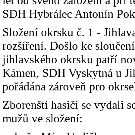
let od svého založení a při t
SDH Hybrálec Antonín Poko
Složení okrsku č. 1 - Jihla
rozšíření. Došlo ke sloučen
jihlavského okrsku patří n
Kámen, SDH Vyskytná u Jih
pořádána zároveň pro okrse
Zborenští hasiči se vydali 
mužů ve složení: