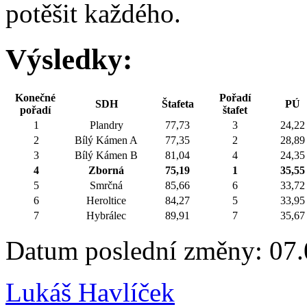
potěšit každého.
Výsledky:
Konečné
Pořadí
SDH
Štafeta
PÚ
pořadí
štafet
1
Plandry
77,73
3
24,22
2
Bílý Kámen A
77,35
2
28,89
3
Bílý Kámen B
81,04
4
24,35
4
Zborná
75,19
1
35,55
5
Smrčná
85,66
6
33,72
6
Heroltice
84,27
5
33,95
7
Hybrálec
89,91
7
35,67
Datum poslední změny: 07.
Lukáš Havlíček