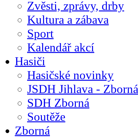
Zvěsti, zprávy, drby
Kultura a zábava
Sport
Kalendář akcí
Hasiči
Hasičské novinky
JSDH Jihlava - Zborn
SDH Zborná
Soutěže
Zborná