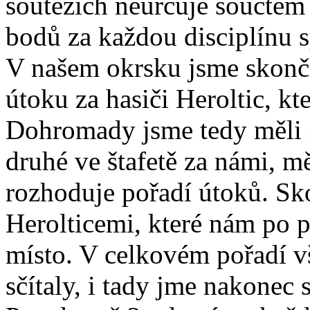
soutěžích neurčuje součtem 
bodů za každou disciplínu s
V našem okrsku jsme skončil
útoku za hasiči Heroltic, k
Dohromady jsme tedy měli 3
druhé ve štafetě za námi, m
rozhoduje pořadí útoků. Sko
Herolticemi, které nám po 
místo. V celkovém pořadí vš
sčítaly, i tady jme nakonec s