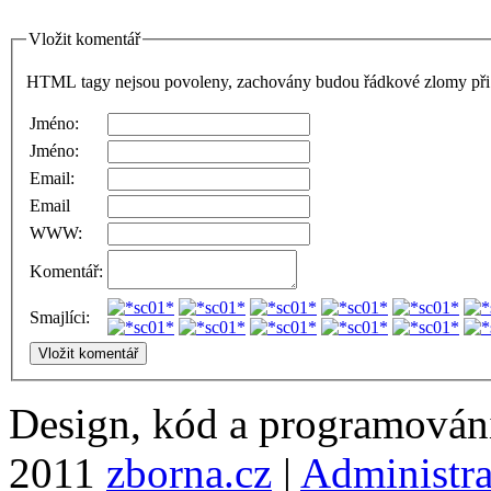
Vložit komentář
HTML tagy nejsou povoleny, zachovány budou řádkové zlomy při 
Jméno:
Jméno:
Email:
Email
WWW:
Komentář:
Smajlíci:
Design, kód a programová
2011
zborna.cz
|
Administr