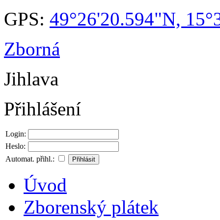
GPS:
49°26'20.594"N, 15°
Zborná
Jihlava
Přihlášení
Login:
Heslo:
Automat. přihl.:
Úvod
Zborenský plátek