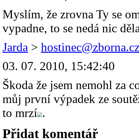
Myslím, že zrovna Ty se o
vypadne, to se nedá nic děla
Jarda
>
hostinec@zborna.c
03. 07. 2010, 15:42:40
Škoda že jsem nemohl za 
můj první výpadek ze soutě
to mrzí
.
Přidat komentář