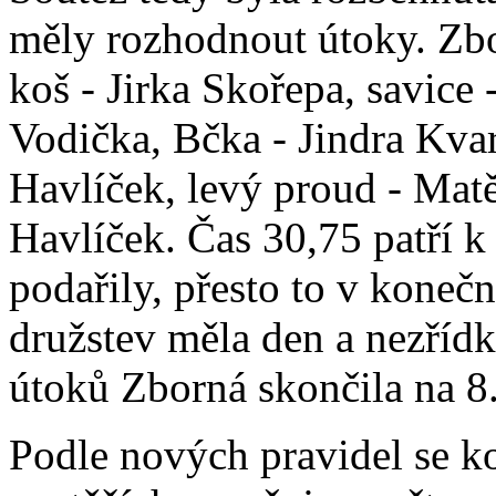
měly rozhodnout útoky. Zbor
koš - Jirka Skořepa, savice 
Vodička, Bčka - Jindra Kva
Havlíček, levý proud - Mat
Havlíček. Čas 30,75 patří k
podařily, přesto to v koneč
družstev měla den a nezřídk
útoků Zborná skončila na 8.
Podle nových pravidel se k