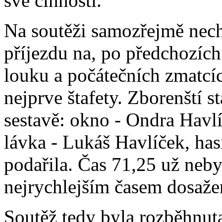
své činnosti.
Na soutěži samozřejmě nechy
příjezdu na, po předchozíc
louku a počátečních zmatcí
nejprve štafety. Zborenští st
sestavě: okno - Ondra Havlí
lávka - Lukáš Havlíček, has
podařila. Čas 71,25 už neb
nejrychlejším časem dosaže
Soutěž tedy byla rozběhnut