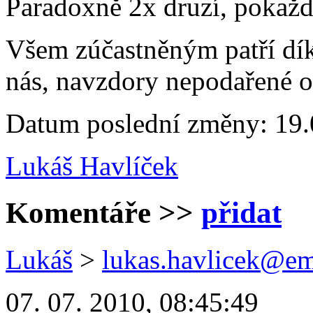
Paradoxně 2x druzí, pokažd
Všem zúčastněným patří dík
nás, navzdory nepodařené o
Datum poslední změny: 19.
Lukáš Havlíček
Komentáře
>>
přidat
Lukáš
>
lukas.havlicek@em
07. 07. 2010, 08:45:49