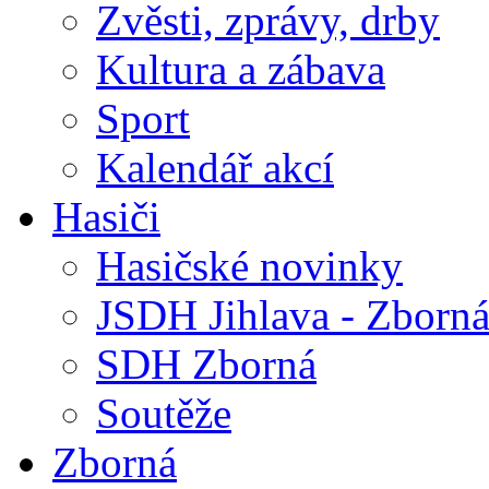
Zvěsti, zprávy, drby
Kultura a zábava
Sport
Kalendář akcí
Hasiči
Hasičské novinky
JSDH Jihlava - Zborn
SDH Zborná
Soutěže
Zborná