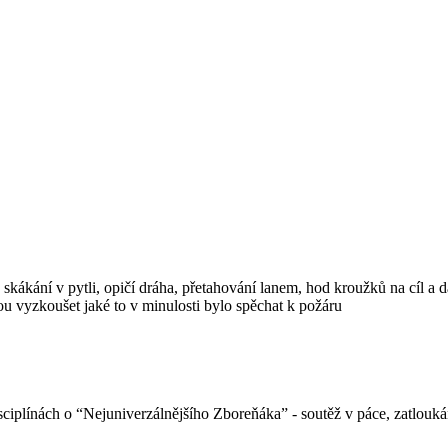
skákání v pytli, opičí dráha, přetahování lanem, hod kroužků na cíl a d
u vyzkoušet jaké to v minulosti bylo spěchat k požáru
sciplínách o “Nejuniverzálnějšího Zboreňáka” - soutěž v páce, zatloukán