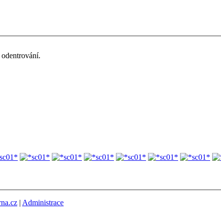
odentrování.
rna.cz
|
Administrace