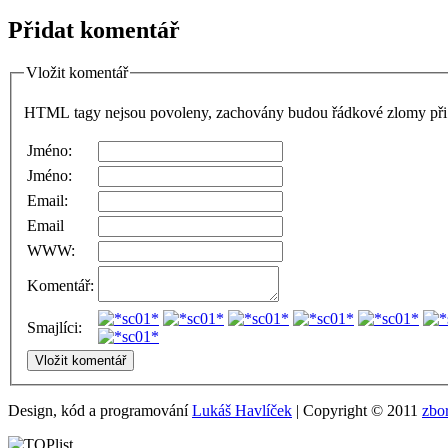
Přidat komentář
Vložit komentář
HTML tagy nejsou povoleny, zachovány budou řádkové zlomy při 
Jméno:
Jméno:
Email:
Email
WWW:
Komentář:
Smajlíci:
Design, kód a programování
Lukáš Havlíček
| Copyright © 2011
zbo