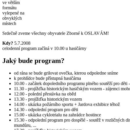
ve větším
formátu
vylepené na
obvyklých
místech
Srdečně zveme všechny obyvatele Zborné k OSLAVÁM!
Kdy?
5.7.2008
celodenní program začíná v 10.00 u hasičárny
Jaký bude program?
od rána se bude grilovat ovečka, kterou odpoledne sníme
k prohlídce bude přístupná hasičárna
10.00 - začátek dopoledního programu plného soutěží pro děti - 
11.30 - projížďka historickým hasičským vozem - zájemci moho
12.00 - polední přestávka na oběd
13.30 - projížďka historickým vozem
14.00 - ukázka požárního sportu + Jardova exhibice téhož
14.30 - odpolední program pro děti
15.00 - ukázka cyklotrialu na zahrádce hostince
15.30 - odpolední program pro dospělé - soutěž v rozličných di
mundůru, ...