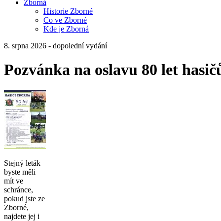
Zborná
Historie Zborné
Co ve Zborné
Kde je Zborná
8. srpna 2026 - dopolední vydání
Pozvánka na oslavu 80 let hasič
Stejný leták
byste měli
mít ve
schránce,
pokud jste ze
Zborné,
najdete jej i