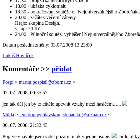
17.30 - projížďka historickým vozem
18.00 - ukázka cyklotrialu
18.30 - pokračování soutěže o “Nejuniverzálnějšího Zboreňáka
20.00 - začátek večerní zábavy
Hraje: skupina Design,
vstup: 70 Kč
24.00 - Půlnoční soutěž, vyhlášení Nejuniverzálnějšího Zboreň
Datum poslední změny: 03.07.2008 13:23:00
Lukáš Havlíček
Komentáře
>>
přidat
Pospi
>
martin.pospisil@zborna.cz
<
07. 07. 2008, 00:35:57
jen tak dál jen by to chtělo upevnit vztahy mezi hasičema ....
Milda
>
tenkdopijejihlavskoujedenactku@seznam.cz
<
06. 07. 2008, 21:32:43
Poprve v zivote jsem videl pozarni utok v jedne osobe.
Jardo, diky