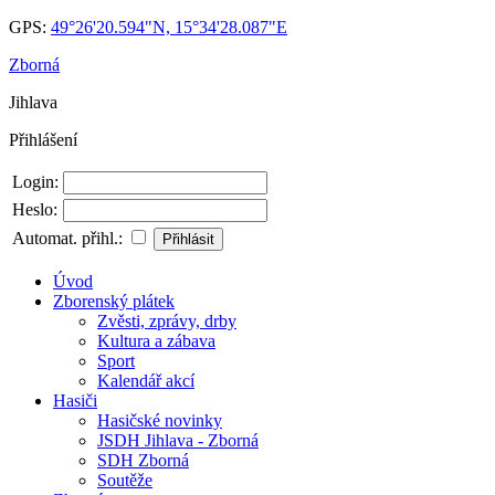
GPS:
49°26'20.594"N, 15°34'28.087"E
Zborná
Jihlava
Přihlášení
Login:
Heslo:
Automat. přihl.:
Úvod
Zborenský plátek
Zvěsti, zprávy, drby
Kultura a zábava
Sport
Kalendář akcí
Hasiči
Hasičské novinky
JSDH Jihlava - Zborná
SDH Zborná
Soutěže