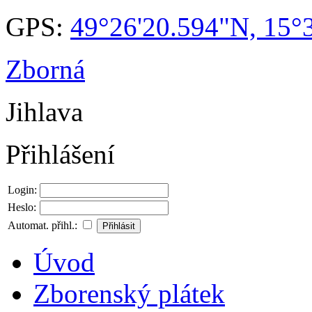
GPS:
49°26'20.594"N, 15°
Zborná
Jihlava
Přihlášení
Login:
Heslo:
Automat. přihl.:
Úvod
Zborenský plátek