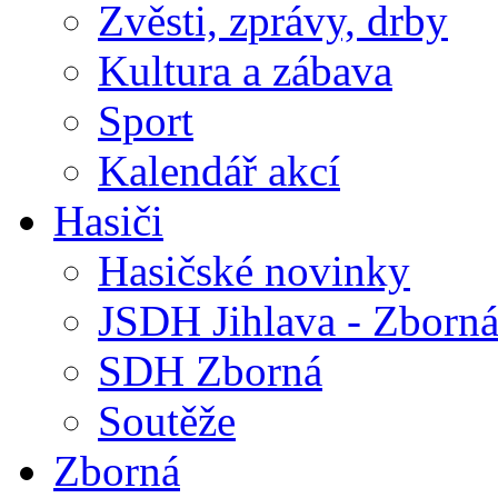
Zvěsti, zprávy, drby
Kultura a zábava
Sport
Kalendář akcí
Hasiči
Hasičské novinky
JSDH Jihlava - Zborn
SDH Zborná
Soutěže
Zborná