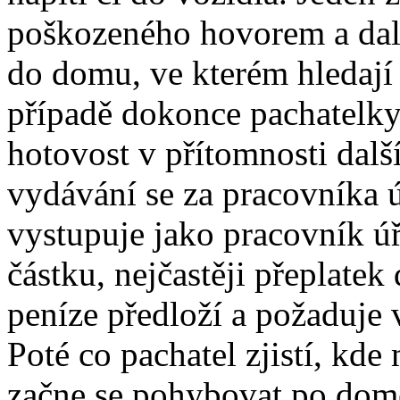
poškozeného hovorem a dalš
do domu, ve kterém hledají
případě dokonce pachatelky 
hotovost v přítomnosti dalšíh
vydávání se za pracovníka ú
vystupuje jako pracovník úřa
částku, nejčastěji přeplate
peníze předloží a požaduje v
Poté co pachatel zjistí, kd
začne se pohybovat po dom