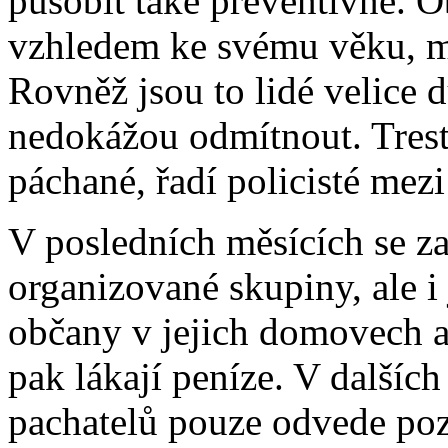
působit také preventivně. O
vzhledem ke svému věku, m
Rovněž jsou to lidé velice
nedokážou odmítnout. Trestn
páchané, řadí policisté mez
V posledních měsících se za
organizované skupiny, ale i 
občany v jejich domovech 
pak lákají peníze. V dalšíc
pachatelů pouze odvede poz