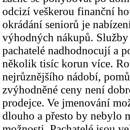
odcizí veškerou finanční h
okrádání seniorů je nabízen
výhodných nákupů. Služby 
pachatelé nadhodnocují a po
několik tisíc korun více. R
nejrůznějšího nádobí, pomů
zvýhodněné ceny není dobr
prodejce. Ve jmenování možn
dlouho a přesto by nebylo 
možnosti. Pachatelé jsou ve