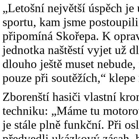
„Letošní největší úspěch je
sportu, kam jsme postoupili
připomíná Skořepa. K opra
jednotka naštěstí vyjet už 
dlouho ještě muset nebude,
pouze při soutěžích,“ klepe
Zborenští hasiči vlastní kr
techniku: „Máme tu motorov
je stále plně funkční. Při os
předvedli ukázkový zásah, 