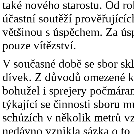
také nového starostu. Od ro
účastní soutěží prověřujícíc
většinou s úspěchem. Za ús
pouze vítězství.
V současné době se sbor skl
dívek. Z důvodů omezené ka
bohužel i sprejery počmáran
týkající se činnosti sboru m
schůzích v několik metrů v
nedávno vznikla sázka o to, 