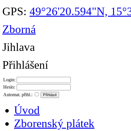
GPS:
49°26'20.594"N, 15°
Zborná
Jihlava
Přihlášení
Login:
Heslo:
Automat. přihl.:
Úvod
Zborenský plátek