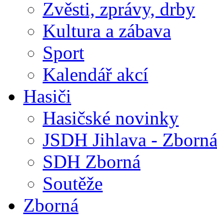
Zvěsti, zprávy, drby
Kultura a zábava
Sport
Kalendář akcí
Hasiči
Hasičské novinky
JSDH Jihlava - Zborn
SDH Zborná
Soutěže
Zborná