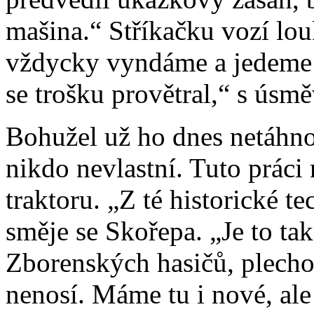
mašina.“ Stříkačku vozí lo
vždycky vyndáme a jedeme 
se trošku provětral,“ s ús
Bohužel už ho dnes netáhno
nikdo nevlastní. Tuto práci
traktoru. „Z té historické 
směje se Skořepa. „Je to t
Zborenských hasičů, plech
nenosí. Máme tu i nové, ale