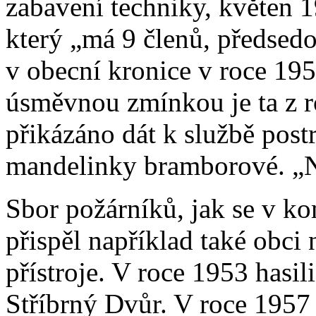
zabavení techniky, květen 
který „má 9 členů, předsedo
v obecní kronice v roce 19
úsměvnou zmínkou je ta z r
přikázáno dát k službě post
mandelinky bramborové. „Nen
Sbor požárníků, jak se v ko
přispěl například také obci
přístroje. V roce 1953 hasil
Stříbrný Dvůr. V roce 1957 