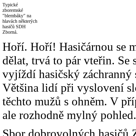
Typické
zboremské
"blembáky" na
hlavách některých
hasičů SDH
Zborná.
Hoří. Hoří! Hasičárnou se m
dělat, trvá to pár vteřin. 
vyjíždí hasičský záchranný 
Většina lidí při vyslovení s
těchto mužů s ohněm. V pří
ale rozhodně mylný pohled
Sbor dobrovolných hasičů Z