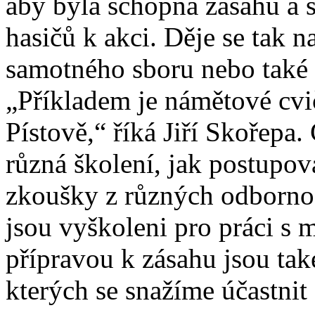
aby byla schopná zásahu a
hasičů k akci. Děje se tak n
samotného sboru nebo také v
„Příkladem je námětové cvi
Pístově,“ říká Jiří Skořepa
různá školení, jak postupova
zkoušky z různých odbornos
jsou vyškoleni pro práci s 
přípravou k zásahu jsou tak
kterých se snažíme účastnit 