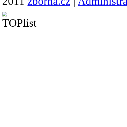
2011
zborna.cz
|
Administr