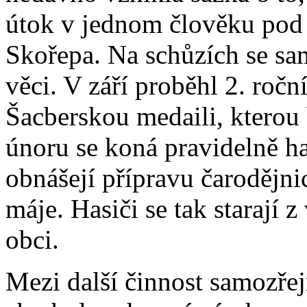
útok v jednom člověku pod 3
Skořepa. Na schůzích se sam
věci. V září proběhl 2. ročn
Šacberskou medaili, kterou b
únoru se koná pravidelně ha
obnášejí přípravu čarodějni
máje. Hasiči se tak starají z
obci.
Mezi další činnost samozřej