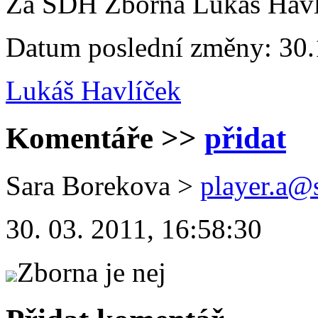
Za SDH Zborná Lukáš Havlí
Datum poslední změny: 30.
Lukáš Havlíček
Komentáře
>>
přidat
Sara Borekova
>
player.a@
30. 03. 2011, 16:58:30
Zborna je nej