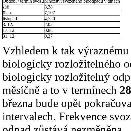
Období / termín svozu
Množství svezeného bioodpadu v tunách
září
8,28
říjen
7,107
listopad
4,720
3. 12.
2,02
17. 12.
0,88
31. 12.
0,37
Vzhledem k tak výraznému 
biologicky rozložitelného o
biologicky rozložitelný od
měsíčně a to v termínech
28
března bude opět pokračova
intervalech. Frekvence sv
odpad zůstává nezměněna.