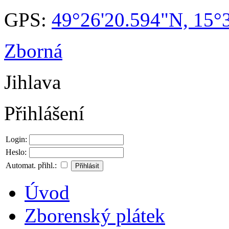
GPS:
49°26'20.594"N, 15°
Zborná
Jihlava
Přihlášení
Login:
Heslo:
Automat. přihl.:
Úvod
Zborenský plátek