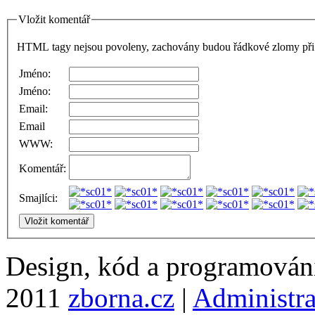
Vložit komentář
HTML tagy nejsou povoleny, zachovány budou řádkové zlomy při 
Jméno:
Jméno:
Email:
Email
WWW:
Komentář:
Smajlíci:
Design, kód a programová
2011
zborna.cz
|
Administr