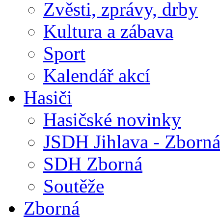
Zvěsti, zprávy, drby
Kultura a zábava
Sport
Kalendář akcí
Hasiči
Hasičské novinky
JSDH Jihlava - Zborn
SDH Zborná
Soutěže
Zborná