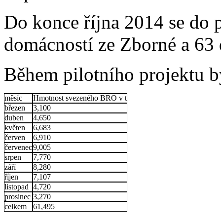
Do konce října 2014 se do p
domácností ze Zborné a 63
Během pilotního projektu 
měsíc
Hmotnost svezeného BRO v t
březen
3,100
duben
4,650
květen
6,683
červen
6,910
červenec
9,005
srpen
7,770
září
8,280
říjen
7,107
listopad
4,720
prosinec
3,270
celkem
61,495