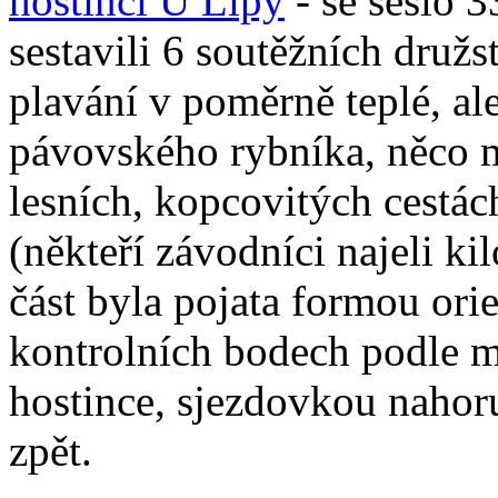
hostinci U Lípy
- se sešlo 3
sestavili 6 soutěžních druž
plavání v poměrně teplé, al
pávovského rybníka, něco 
lesních, kopcovitých cestá
(někteří závodníci najeli k
část byla pojata formou orie
kontrolních bodech podle m
hostince, sjezdovkou nahor
zpět.