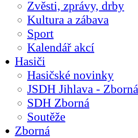
Zvěsti, zprávy, drby
Kultura a zábava
Sport
Kalendář akcí
Hasiči
Hasičské novinky
JSDH Jihlava - Zborn
SDH Zborná
Soutěže
Zborná