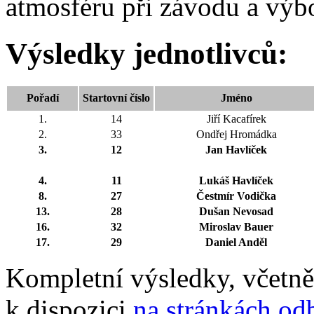
atmosféru při závodu a výb
Výsledky jednotlivců:
Pořadí
Startovní číslo
Jméno
1.
14
Jiří Kacafírek
2.
33
Ondřej Hromádka
3.
12
Jan Havlíček
4.
11
Lukáš Havlíček
8.
27
Čestmír Vodička
13.
28
Dušan Nevosad
16.
32
Miroslav Bauer
17.
29
Daniel Anděl
Kompletní výsledky, včetně 
k dispozici
na stránkách odb