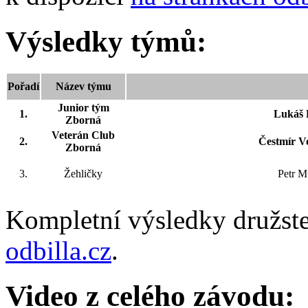
Výsledky týmů:
Pořadí
Název týmu
Junior tým
1.
Lukáš H
Zborná
Veterán Club
2.
Čestmír V
Zborná
3.
Žehličky
Petr M
Kompletní výsledky družste
odbilla.cz
.
Video z celého závodu: