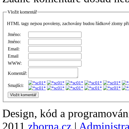
Vložit komentář
HTML tagy nejsou povoleny, zachovány budou řádkové zlomy při 
Jméno:
Jméno:
Email:
Email
WWW:
Komentář:
Smajlíci:
Design, kód a programová
2011
zborna.cz
|
Administr