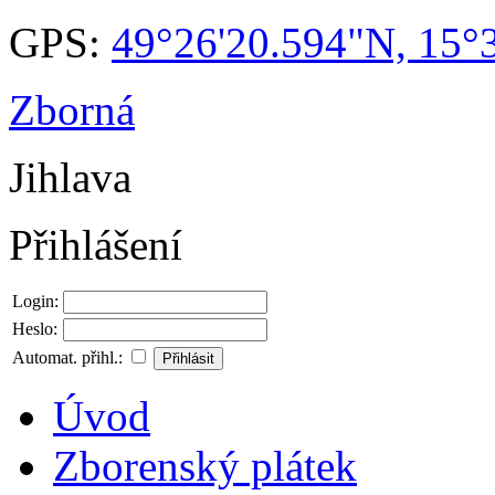
GPS:
49°26'20.594"N, 15°
Zborná
Jihlava
Přihlášení
Login:
Heslo:
Automat. přihl.:
Úvod
Zborenský plátek