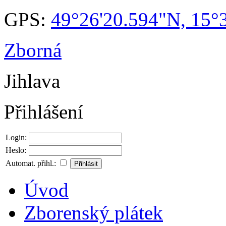
GPS:
49°26'20.594"N, 15°
Zborná
Jihlava
Přihlášení
Login:
Heslo:
Automat. přihl.:
Úvod
Zborenský plátek