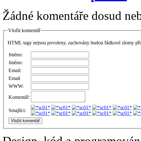
Žádné komentáře dosud neb
Vložit komentář
HTML tagy nejsou povoleny, zachovány budou řádkové zlomy při 
Jméno:
Jméno:
Email:
Email
WWW:
Komentář:
Smajlíci:
Design, kód a programová