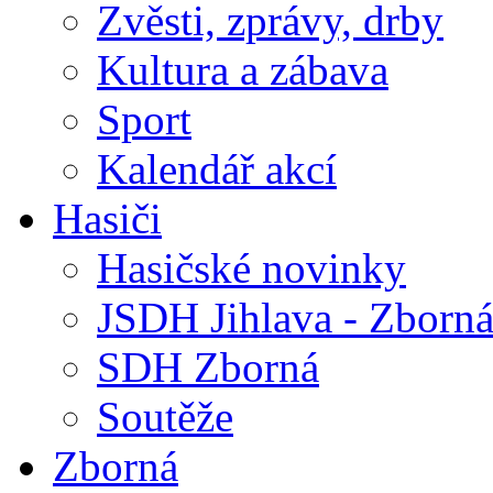
Zvěsti, zprávy, drby
Kultura a zábava
Sport
Kalendář akcí
Hasiči
Hasičské novinky
JSDH Jihlava - Zborn
SDH Zborná
Soutěže
Zborná