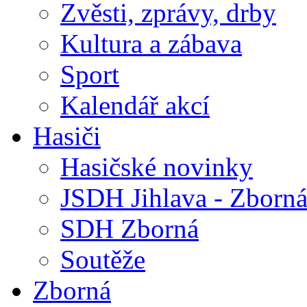
Zvěsti, zprávy, drby
Kultura a zábava
Sport
Kalendář akcí
Hasiči
Hasičské novinky
JSDH Jihlava - Zborn
SDH Zborná
Soutěže
Zborná