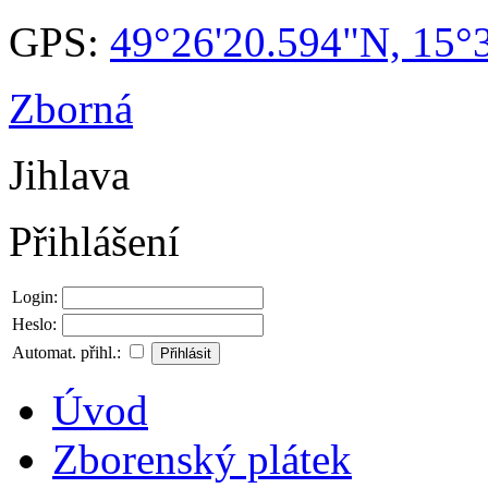
GPS:
49°26'20.594"N, 15°
Zborná
Jihlava
Přihlášení
Login:
Heslo:
Automat. přihl.:
Úvod
Zborenský plátek