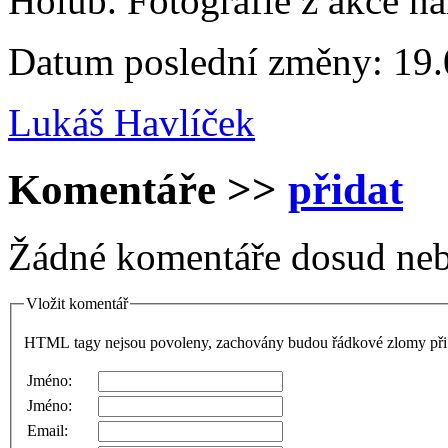
Holub. Fotografie z akce n
Datum poslední změny: 19.
Lukáš Havlíček
Komentáře
>>
přidat
Žádné komentáře dosud neb
Vložit komentář
HTML tagy nejsou povoleny, zachovány budou řádkové zlomy při 
Jméno:
Jméno:
Email: