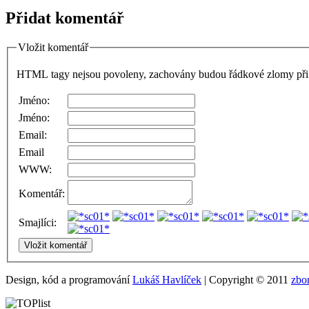
Přidat komentář
Vložit komentář
HTML tagy nejsou povoleny, zachovány budou řádkové zlomy při 
Jméno:
Jméno:
Email:
Email
WWW:
Komentář:
Smajlíci:
Design, kód a programování
Lukáš Havlíček
| Copyright © 2011
zbo