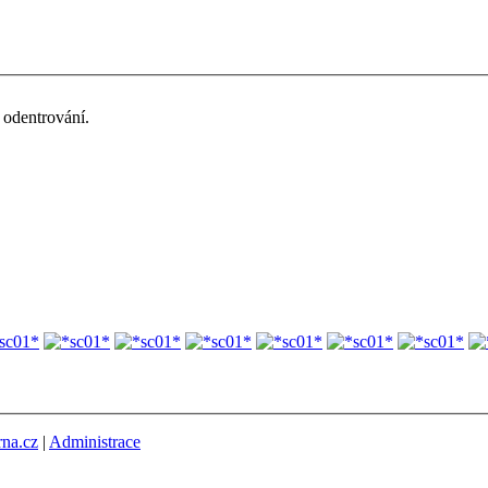
odentrování.
rna.cz
|
Administrace