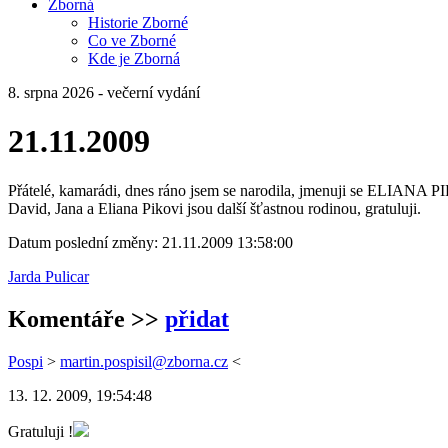
Zborná
Historie Zborné
Co ve Zborné
Kde je Zborná
8. srpna 2026 - večerní vydání
21.11.2009
Přátelé, kamarádi, dnes ráno jsem se narodila, jmenuji se ELIANA P
David, Jana a Eliana Pikovi jsou další šťastnou rodinou, gratuluji.
Datum poslední změny: 21.11.2009 13:58:00
Jarda Pulicar
Komentáře
>>
přidat
Pospi
>
martin.pospisil@zborna.cz
<
13. 12. 2009, 19:54:48
Gratuluji !