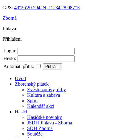
GPS:
49°26'20.594"N, 15°34'28.087"E
Zborná
Jihlava
Přihlášení
Login:
Heslo:
Automat. přihl.:
Úvod
Zborenský plátek
Zvěsti, zprávy, drby
Kultura a zábava
Sport
Kalendář akcí
Hasiči
Hasičské novinky
JSDH Jihlava - Zborná
SDH Zborná
Soutěže