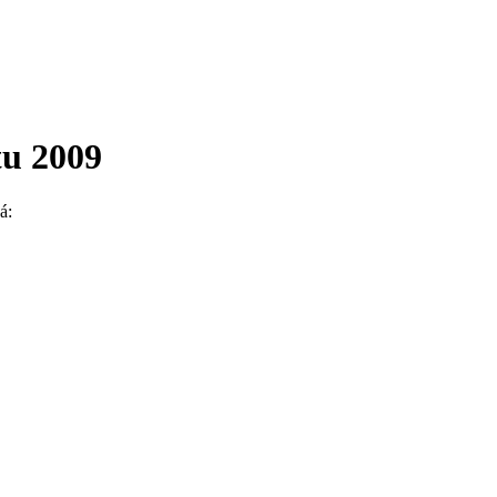
tu 2009
á: