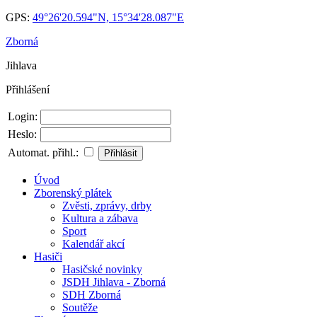
GPS:
49°26'20.594"N, 15°34'28.087"E
Zborná
Jihlava
Přihlášení
Login:
Heslo:
Automat. přihl.:
Úvod
Zborenský plátek
Zvěsti, zprávy, drby
Kultura a zábava
Sport
Kalendář akcí
Hasiči
Hasičské novinky
JSDH Jihlava - Zborná
SDH Zborná
Soutěže