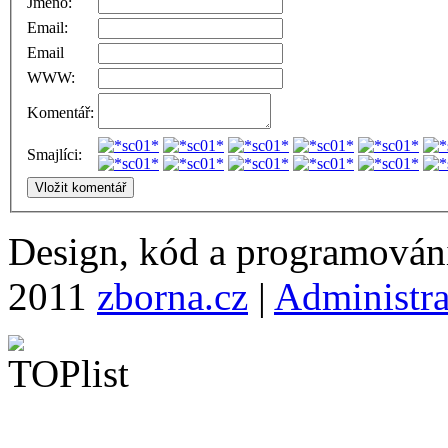
Jméno:
Email:
Email
WWW:
Komentář:
Smajlíci:
Design, kód a programová
2011
zborna.cz
|
Administr