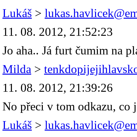
Lukáš
>
lukas.havlicek@em
11. 08. 2012, 21:52:23
Jo aha.. Já furt čumim na p
Milda
>
tenkdopijejihlavs
11. 08. 2012, 21:39:26
No přeci v tom odkazu, co j
Lukáš
>
lukas.havlicek@em