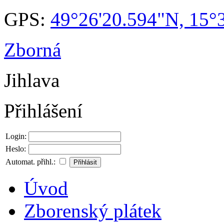
GPS:
49°26'20.594"N, 15°
Zborná
Jihlava
Přihlášení
Login:
Heslo:
Automat. přihl.:
Úvod
Zborenský plátek