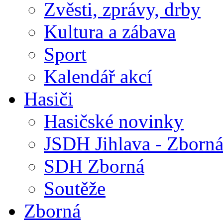
Zvěsti, zprávy, drby
Kultura a zábava
Sport
Kalendář akcí
Hasiči
Hasičské novinky
JSDH Jihlava - Zborn
SDH Zborná
Soutěže
Zborná