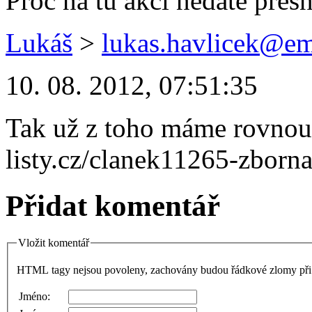
Proč na tu akci nedáte přes
Lukáš
>
lukas.havlicek@em
10. 08. 2012, 07:51:35
Tak už z toho máme rovnou f
listy.cz/clanek11265-zborna
Přidat komentář
Vložit komentář
HTML tagy nejsou povoleny, zachovány budou řádkové zlomy při 
Jméno: