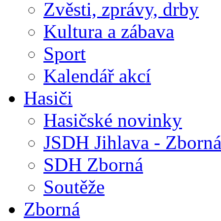
Zvěsti, zprávy, drby
Kultura a zábava
Sport
Kalendář akcí
Hasiči
Hasičské novinky
JSDH Jihlava - Zborn
SDH Zborná
Soutěže
Zborná