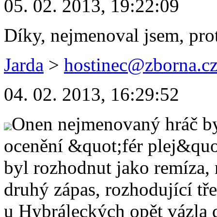
05. 02. 2013, 19:22:09
Díky, nejmenoval jsem, pro
Jarda
>
hostinec@zborna.c
04. 02. 2013, 16:29:52
Onen nejmenovaný hráč by
ocenění &quot;fér plej&quo
byl rozhodnut jako remíza,
druhý zápas, rozhodující tře
u Hybráleckých opět vázla