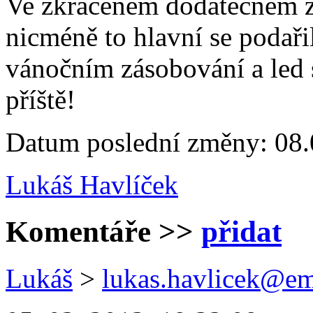
Ve zkráceném dodatečném zá
nicméně to hlavní se podaři
vánočním zásobování a led s
příště!
Datum poslední změny: 08.
Lukáš Havlíček
Komentáře
>>
přidat
Lukáš
>
lukas.havlicek@em