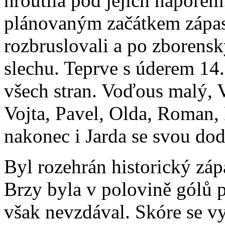
hroutila pod jejich nápore
plánovaným začátkem zápasu
rozbruslovali a po zborensk
slechu. Teprve s úderem 14.
všech stran. Voďous malý, V
Vojta, Pavel, Olda, Roman,
nakonec i Jarda se svou do
Byl rozehrán historický záp
Brzy byla v polovině gólů p
však nevzdával. Skóre se vy