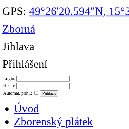
GPS:
49°26'20.594"N, 15°
Zborná
Jihlava
Přihlášení
Login:
Heslo:
Automat. přihl.:
Úvod
Zborenský plátek