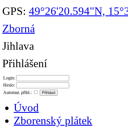
GPS:
49°26'20.594"N, 15°
Zborná
Jihlava
Přihlášení
Login:
Heslo:
Automat. přihl.:
Úvod
Zborenský plátek