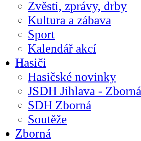
Zvěsti, zprávy, drby
Kultura a zábava
Sport
Kalendář akcí
Hasiči
Hasičské novinky
JSDH Jihlava - Zborn
SDH Zborná
Soutěže
Zborná