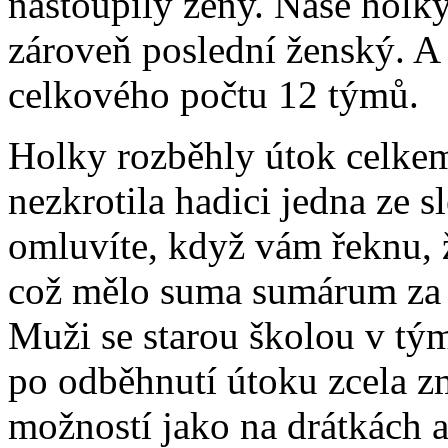
nastoupily ženy. Naše holky 
zároveň poslední ženský. A 
celkového počtu 12 týmů.
Holky rozběhly útok celkem
nezkrotila hadici jedna ze
omluvíte, když vám řeknu, ž
což mělo suma sumárum za 
Muži se starou školou v tým
po odběhnutí útoku zcela z
možností jako na drátkách a