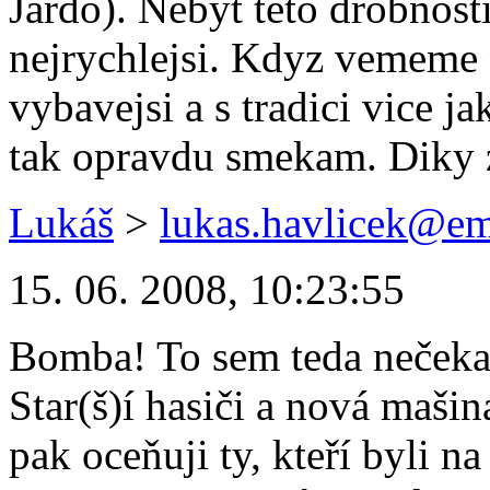
Jardo). Nebyt teto drobnosti
nejrychlejsi. Kdyz vememe 
vybavejsi a s tradici vice j
tak opravdu smekam. Diky 
Lukáš
>
lukas.havlicek@em
15. 06. 2008, 10:23:55
Bomba! To sem teda nečekal,
Star(š)í hasiči a nová maši
pak oceňuji ty, kteří byli na