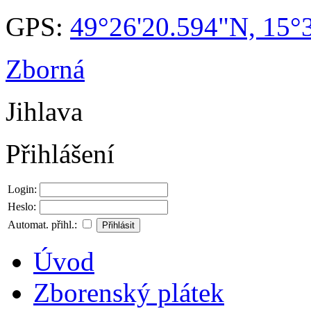
GPS:
49°26'20.594"N, 15°
Zborná
Jihlava
Přihlášení
Login:
Heslo:
Automat. přihl.:
Úvod
Zborenský plátek