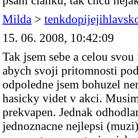
psaní článků, tak chcu něja
Milda
>
tenkdopijejihlavs
15. 06. 2008, 10:42:09
Tak jsem sebe a celou svou
abych svoji pritomnosti po
odpoledne jsem bohuzel nem
hasicky videt v akci. Musim
prekvapen. Jednak odhodla
jednoznacne nejlepsi (muzi).