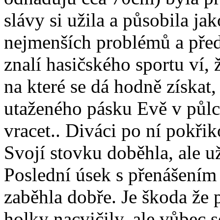
slávy si užila a působila ja
nejmenších problémů a před
znalí hasičského sportu ví, 
na které se dá hodně získat,
utaženého pásku Evě v půlc
vracet.. Diváci po ní pokřik
Svojí stovku doběhla, ale už
Poslední úsek s přenášením 
zaběhla dobře. Je škoda že 
holky nacvičily, ale vůbec s