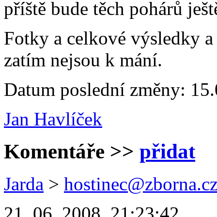
příště bude těch pohárů ješt
Fotky a celkové výsledky a
zatím nejsou k mání.
Datum poslední změny: 15.
Jan Havlíček
Komentáře
>>
přidat
Jarda
>
hostinec@zborna.c
21. 06. 2008, 21:23:42