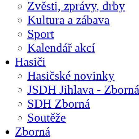
Zvěsti, zprávy, drby
Kultura a zábava
Sport
Kalendář akcí
Hasiči
Hasičské novinky
JSDH Jihlava - Zborn
SDH Zborná
Soutěže
Zborná