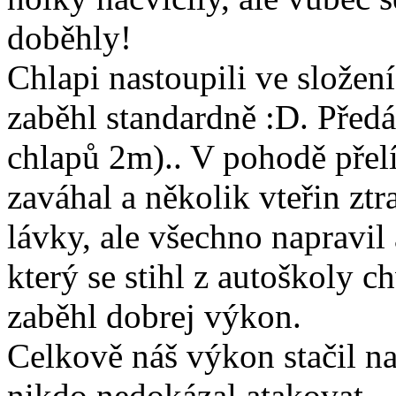
doběhly!
Chlapi nastoupili ve slože
zaběhl standardně :D. Předá
chlapů 2m).. V pohodě přelít
zaváhal a několik vteřin ztr
lávky, ale všechno napravil
který se stihl z autoškoly ch
zaběhl dobrej výkon.
Celkově náš výkon stačil na
nikdo nedokázal atakovat.