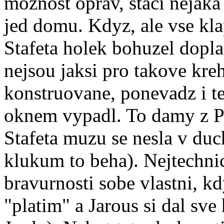
moznost oprav, staci nejaka
jed domu. Kdyz, ale vse klap
Stafeta holek bohuzel dopla
nejsou jaksi pro takove kre
konstruovane, ponevadz i t
oknem vypadl. To damy z Pi
Stafeta muzu se nesla v duc
klukum to beha). Nejtechnic
bravurnosti sobe vlastni, k
"platim" a Jarous si dal sv