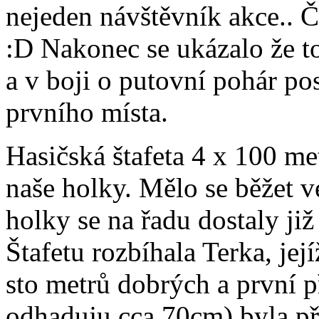
nejeden návštěvník akce.. Č
:D Nakonec se ukázalo že to
a v boji o putovní pohár po
prvního místa.
Hasičská štafeta 4 x 100 me
naše holky. Mělo se běžet v
holky se na řadu dostaly již 
Štafetu rozbíhala Terka, je
sto metrů dobrých a první p
odhaduju cca 70cm) byla př