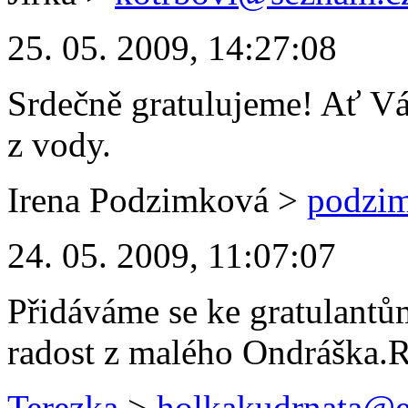
25. 05. 2009, 14:27:08
Srdečně gratulujeme! Ať Vá
z vody.
Irena Podzimková
>
podzim
24. 05. 2009, 11:07:07
Přidáváme se ke gratulantů
radost z malého Ondráška.
Terezka
>
holkakudrnata@e