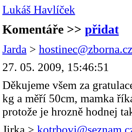
Lukáš Havlíček
Komentáře
>>
přidat
Jarda
>
hostinec@zborna.c
27. 05. 2009, 15:46:51
Děkujeme všem za gratulace,
kg a měří 50cm, mamka říká 
protože je hrozně hodnej ta
Jirka
>
kotrbovi@seznam.c