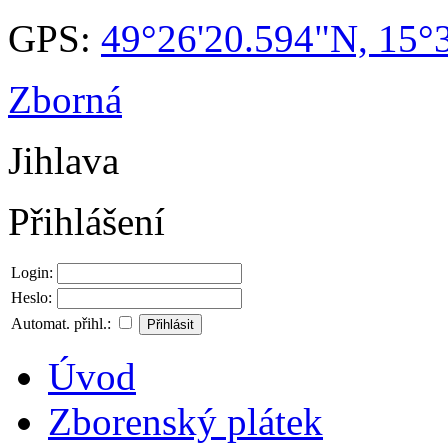
GPS:
49°26'20.594"N, 15°
Zborná
Jihlava
Přihlášení
Login:
Heslo:
Automat. přihl.:
Úvod
Zborenský plátek