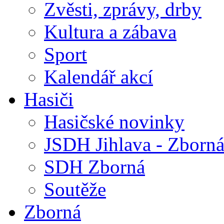
Zvěsti, zprávy, drby
Kultura a zábava
Sport
Kalendář akcí
Hasiči
Hasičské novinky
JSDH Jihlava - Zborn
SDH Zborná
Soutěže
Zborná