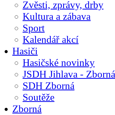
Zvěsti, zprávy, drby
Kultura a zábava
Sport
Kalendář akcí
Hasiči
Hasičské novinky
JSDH Jihlava - Zborn
SDH Zborná
Soutěže
Zborná