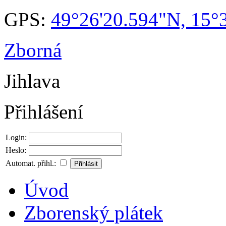
GPS:
49°26'20.594"N, 15°
Zborná
Jihlava
Přihlášení
Login:
Heslo:
Automat. přihl.:
Úvod
Zborenský plátek