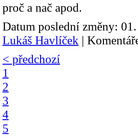
proč a nač apod.
Datum poslední změny: 01. 
Lukáš Havlíček
| Komentáře
< předchozí
1
2
3
4
5