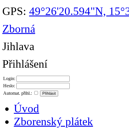
GPS:
49°26'20.594"N, 15°
Zborná
Jihlava
Přihlášení
Login:
Heslo:
Automat. přihl.:
Úvod
Zborenský plátek