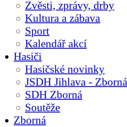
Zvěsti, zprávy, drby
Kultura a zábava
Sport
Kalendář akcí
Hasiči
Hasičské novinky
JSDH Jihlava - Zborn
SDH Zborná
Soutěže
Zborná