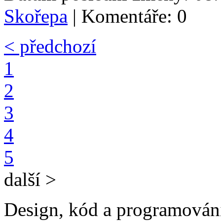
Skořepa
| Komentáře: 0
< předchozí
1
2
3
4
5
další >
Design, kód a programová