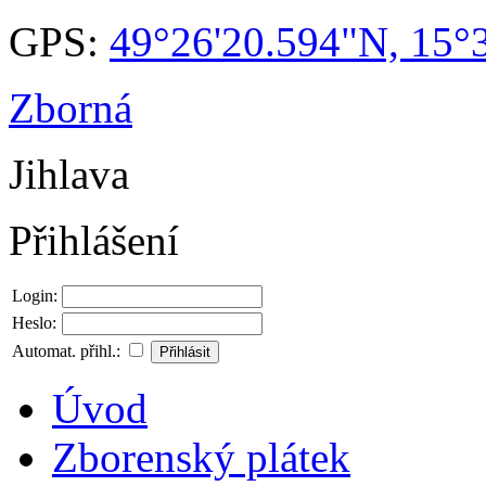
GPS:
49°26'20.594"N, 15°
Zborná
Jihlava
Přihlášení
Login:
Heslo:
Automat. přihl.:
Úvod
Zborenský plátek