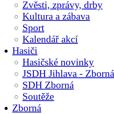
Zvěsti, zprávy, drby
Kultura a zábava
Sport
Kalendář akcí
Hasiči
Hasičské novinky
JSDH Jihlava - Zborn
SDH Zborná
Soutěže
Zborná