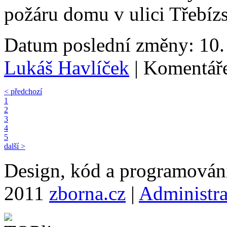
požáru domu v ulici Třebízs
Datum poslední změny: 10. 
Lukáš Havlíček
| Komentáře
< předchozí
1
2
3
4
5
další >
Design, kód a programová
2011
zborna.cz
|
Administr